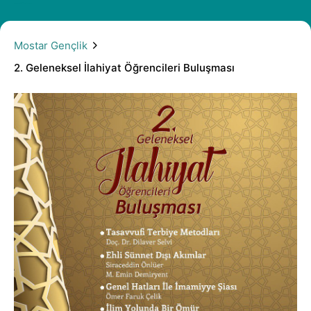
2. Geleneksel İlahiyat Öğrencileri Buluşması
Mostar Gençlik
2. Geleneksel İlahiyat Öğrencileri Buluşması