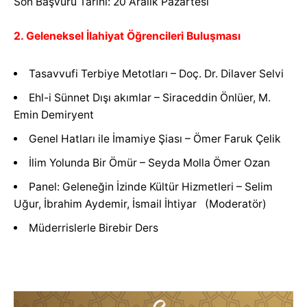
Son Başvuru Tarihi: 20 Aralık Pazartesi
2. Geleneksel İlahiyat Öğrencileri Buluşması
Tasavvufi Terbiye Metotları – Doç. Dr. Dilaver Selvi
Ehl-i Sünnet Dışı akımlar – Siraceddin Önlüer, M.
Emin Demiryent
Genel Hatları ile İmamiye Şiası – Ömer Faruk Çelik
İlim Yolunda Bir Ömür – Seyda Molla Ömer Ozan
Panel: Geleneğin İzinde Kültür Hizmetleri – Selim
Uğur, İbrahim Aydemir, İsmail İhtiyar (Moderatör)
Müderrislerle Birebir Ders