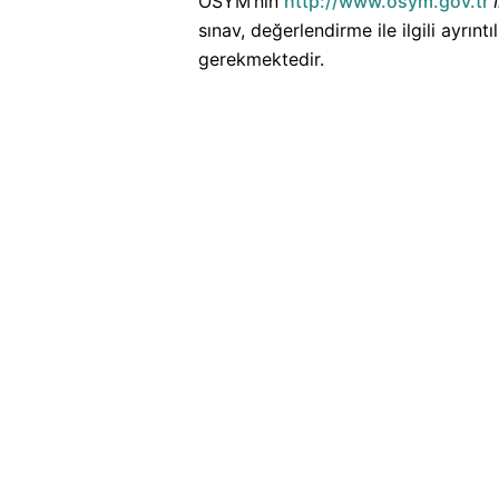
ÖSYM’nin
http://www.osym.gov.tr
sınav, değerlendirme ile ilgili ayrın
gerekmektedir.