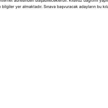
İnternet
adresinden ulaşabileceklerdir. Kılavuz dağıtımı yapı
tılı bilgiler yer almaktadır. Sınava başvuracak adayların bu kı