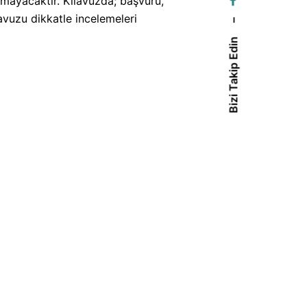
lmayacaktır. Kılavuzda; başvuru,
lavuzu dikkatle incelemeleri
–
Bizi Takip Edin