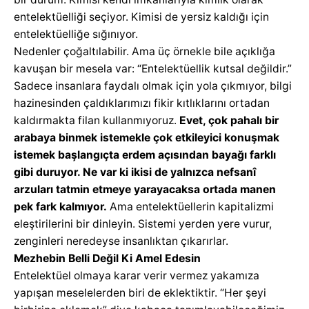
entelektüelliği seçiyor. Kimisi de yersiz kaldığı için
entelektüelliğe sığınıyor.
Nedenler çoğaltılabilir. Ama üç örnekle bile açıklığa
kavuşan bir mesela var: “Entelektüellik kutsal değildir.”
Sadece insanlara faydalı olmak için yola çıkmıyor, bilgi
hazinesinden çaldıklarımızı fikir kıtlıklarını ortadan
kaldırmakta filan kullanmıyoruz.
Evet, çok pahalı bir
arabaya binmek istemekle çok etkileyici konuşmak
istemek başlangıçta erdem açısından bayağı farklı
gibi duruyor. Ne var ki ikisi de yalnızca nefsanî
arzuları tatmin etmeye yarayacaksa ortada manen
pek fark kalmıyor.
Ama entelektüellerin kapitalizmi
eleştirilerini bir dinleyin. Sistemi yerden yere vurur,
zenginleri neredeyse insanlıktan çıkarırlar.
Mezhebin Belli Değil Ki Amel Edesin
Entelektüel olmaya karar verir vermez yakamıza
yapışan meselelerden biri de eklektiktir. “Her şeyi