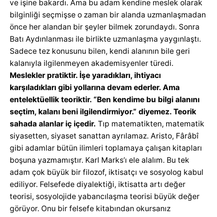
ve işine bakardı. Ama bu adam kendine meslek olarak
bilginliği seçmişse o zaman bir alanda uzmanlaşmadan
önce her alandan bir şeyler bilmek zorundaydı. Sonra
Batı Aydınlanması ile birlikte uzmanlaşma yaygınlaştı.
Sadece tez konusunu bilen, kendi alanının bile geri
kalanıyla ilgilenmeyen akademisyenler türedi.
Meslekler pratiktir. İşe yaradıkları, ihtiyacı
karşıladıkları gibi yollarına devam ederler. Ama
entelektüellik teoriktir. “Ben kendime bu bilgi alanını
seçtim, kalanı beni ilgilendirmiyor.” diyemez. Teorik
sahada alanlar iç içedir.
Tıp matematikten, matematik
siyasetten, siyaset sanattan ayrılamaz. Aristo, Fârâbî
gibi adamlar bütün ilimleri toplamaya çalışan kitapları
boşuna yazmamıştır. Karl Marks’ı ele alalım. Bu tek
adam çok büyük bir filozof, iktisatçı ve sosyolog kabul
ediliyor. Felsefede diyalektiği, iktisatta artı değer
teorisi, sosyolojide yabancılaşma teorisi büyük değer
görüyor. Onu bir felsefe kitabından okursanız