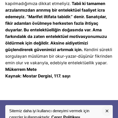
kapılmadığımıza dikkat etmeliyiz.
Tabii ki tamamen
arzularımızdan arınmış bir entelektüel faaliyet icra
edemeyiz. “Marifet iltifata tabidir.” denir. Sanatçılar,
fikir adamları övülmeye herkesten fazla ihtiyaç
duyarlar. Bu entelektüelliğin doğasında var. Ama
farkındalık da zaten entelektüel motivasyonumuzu
öldürmek için değildir. Aksine aidiyetimizi
güçlendirerek güvenimizi artırmak için.
Kendini sürekli
sorgulayan müslüman bir okur-yazar-düşünür fikrinden
emin olur ve vakarıyla, edebiyle entelektüellik yapar.
Mükerrem Mete
Kaynak: Mostar Dergisi, 117. sayı
Sitemiz daha iyi kullanıcı deneyimi vermek için
"
çerezler kullanmaktadır.
Çerez Politikası