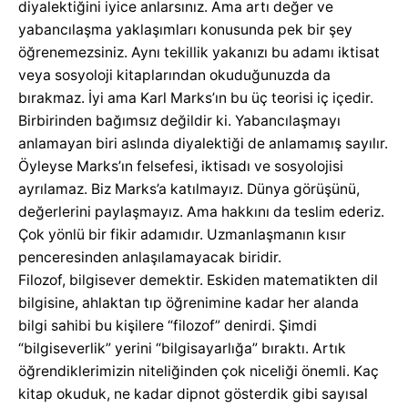
diyalektiğini iyice anlarsınız. Ama artı değer ve
yabancılaşma yaklaşımları konusunda pek bir şey
öğrenemezsiniz. Aynı tekillik yakanızı bu adamı iktisat
veya sosyoloji kitaplarından okuduğunuzda da
bırakmaz. İyi ama Karl Marks’ın bu üç teorisi iç içedir.
Birbirinden bağımsız değildir ki. Yabancılaşmayı
anlamayan biri aslında diyalektiği de anlamamış sayılır.
Öyleyse Marks’ın felsefesi, iktisadı ve sosyolojisi
ayrılamaz. Biz Marks’a katılmayız. Dünya görüşünü,
değerlerini paylaşmayız. Ama hakkını da teslim ederiz.
Çok yönlü bir fikir adamıdır. Uzmanlaşmanın kısır
penceresinden anlaşılamayacak biridir.
Filozof, bilgisever demektir. Eskiden matematikten dil
bilgisine, ahlaktan tıp öğrenimine kadar her alanda
bilgi sahibi bu kişilere “filozof” denirdi. Şimdi
“bilgiseverlik” yerini “bilgisayarlığa” bıraktı. Artık
öğrendiklerimizin niteliğinden çok niceliği önemli. Kaç
kitap okuduk, ne kadar dipnot gösterdik gibi sayısal