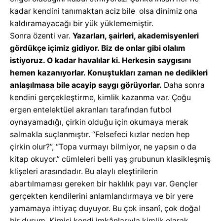
kadar kendini tanımaktan aciz bile olsa dinimiz ona
kaldıramayacağı bir yük yüklememiştir.
Sonra özenti var.
Yazarları, şairleri, akademisyenleri
gördükçe içimiz gidiyor. Biz de onlar gibi olalım
istiyoruz. O kadar havalılar ki. Herkesin saygısını
hemen kazanıyorlar. Konuştukları zaman ne dedikleri
anlaşılmasa bile acayip saygı görüyorlar.
Daha sonra
kendini gerçekleştirme, kimlik kazanma var. Çoğu
ergen entelektüel akranları tarafından futbol
oynayamadığı, çirkin olduğu için okumaya merak
salmakla suçlanmıştır. “Felsefeci kızlar neden hep
çirkin olur?”, “Topa vurmayı bilmiyor, ne yapsın o da
kitap okuyor.” cümleleri belli yaş grubunun klasikleşmiş
klişeleri arasındadır. Bu alaylı eleştirilerin
abartılmaması gereken bir haklılık payı var. Gençler
gerçekten kendilerini anlamlandırmaya ve bir yere
yamamaya ihtiyaç duyuyor. Bu çok insanî, çok doğal
bir durum. Kimisi kendi imkânlarıyla kimlik olarak