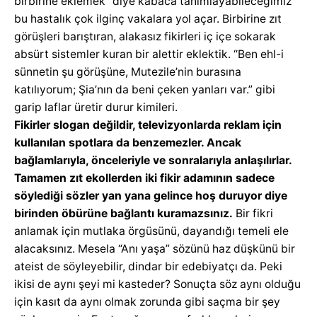
birbirine eklemek” diye kabaca tanımlayabileceğimiz
bu hastalık çok ilginç vakalara yol açar. Birbirine zıt
görüşleri barıştıran, alakasız fikirleri iç içe sokarak
absürt sistemler kuran bir alettir eklektik. “Ben ehl-i
sünnetin şu görüşüne, Mutezile’nin burasına
katılıyorum; Şia’nın da beni çeken yanları var.” gibi
garip laflar üretir durur kimileri.
Fikirler slogan değildir, televizyonlarda reklam için
kullanılan spotlara da benzemezler. Ancak
bağlamlarıyla, önceleriyle ve sonralarıyla anlaşılırlar.
Tamamen zıt ekollerden iki fikir adamının sadece
söylediği sözler yan yana gelince hoş duruyor diye
birinden öbürüne bağlantı kuramazsınız.
Bir fikri
anlamak için mutlaka örgüsünü, dayandığı temeli ele
alacaksınız. Mesela “Anı yaşa” sözünü haz düşkünü bir
ateist de söyleyebilir, dindar bir edebiyatçı da. Peki
ikisi de aynı şeyi mi kasteder? Sonuçta söz aynı olduğu
için kasıt da aynı olmak zorunda gibi saçma bir şey