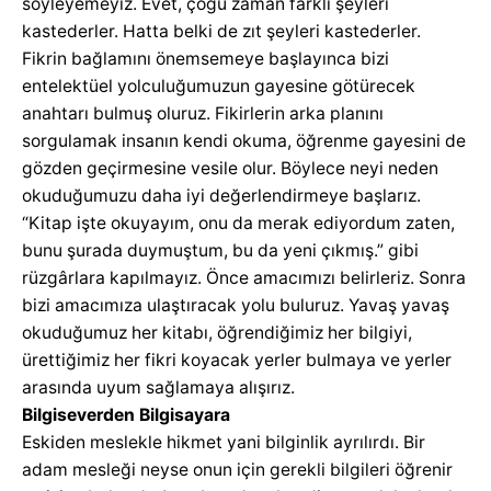
söyleyemeyiz. Evet, çoğu zaman farklı şeyleri
kastederler. Hatta belki de zıt şeyleri kastederler.
Fikrin bağlamını önemsemeye başlayınca bizi
entelektüel yolculuğumuzun gayesine götürecek
anahtarı bulmuş oluruz. Fikirlerin arka planını
sorgulamak insanın kendi okuma, öğrenme gayesini de
gözden geçirmesine vesile olur. Böylece neyi neden
okuduğumuzu daha iyi değerlendirmeye başlarız.
“Kitap işte okuyayım, onu da merak ediyordum zaten,
bunu şurada duymuştum, bu da yeni çıkmış.” gibi
rüzgârlara kapılmayız. Önce amacımızı belirleriz. Sonra
bizi amacımıza ulaştıracak yolu buluruz. Yavaş yavaş
okuduğumuz her kitabı, öğrendiğimiz her bilgiyi,
ürettiğimiz her fikri koyacak yerler bulmaya ve yerler
arasında uyum sağlamaya alışırız.
Bilgiseverden Bilgisayara
Eskiden meslekle hikmet yani bilginlik ayrılırdı. Bir
adam mesleği neyse onun için gerekli bilgileri öğrenir