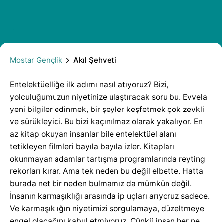
Akıl Şehveti
Mostar Gençlik
Akıl Şehveti
Entelektüelliğe ilk adımı nasıl atıyoruz? Bizi,
yolculuğumuzun niyetinize ulaştıracak soru bu. Evvela
yeni bilgiler edinmek, bir şeyler keşfetmek çok zevkli
ve sürükleyici. Bu bizi kaçınılmaz olarak yakalıyor. En
az kitap okuyan insanlar bile entelektüel alanı
tetikleyen filmleri bayıla bayıla izler. Kitapları
okunmayan adamlar tartışma programlarında reyting
rekorları kırar. Ama tek neden bu değil elbette. Hatta
burada net bir neden bulmamız da mümkün değil.
İnsanın karmaşıklığı arasında ip uçları arıyoruz sadece.
Ve karmaşıklığın niyetimizi sorgulamaya, düzeltmeye
engel olacağını kabul etmiyoruz. Çünkü insan her ne