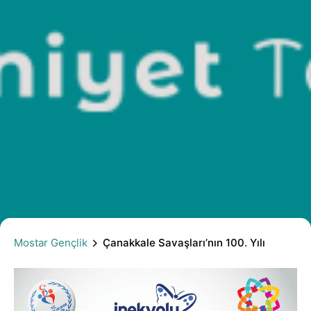
Çanakkale Savaşları’nın 100. Yılı
Mostar Gençlik
Çanakkale Savaşları’nın 100. Yılı