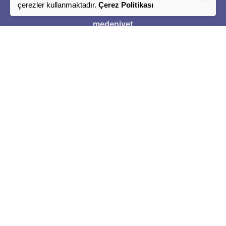
çerezler kullanmaktadır.
Çerez Politikası
Bir
medeniyet
Tasavvuru
"