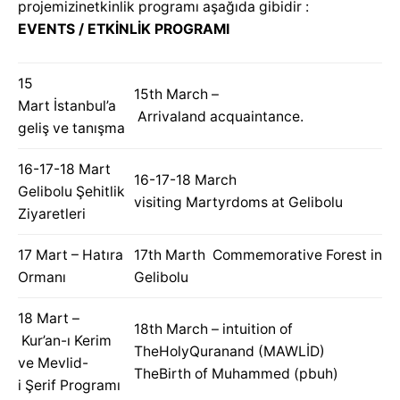
projemizinetkinlik programı aşağıda gibidir :
EVENTS / ETKİNLİK PROGRAMI
15
15th March –
Mart İstanbul’a
Arrivaland acquaintance.
geliş ve tanışma
16-17-18 Mart
16-17-18 March
Gelibolu Şehitlik
visiting Martyrdoms at Gelibolu
Ziyaretleri
17 Mart – Hatıra
17th Marth Commemorative Forest in
Ormanı
Gelibolu
18 Mart –
18th March – intuition of
Kur’an-ı Kerim
TheHolyQuranand (MAWLİD)
ve Mevlid-
TheBirth of Muhammed (pbuh)
i Şerif Programı