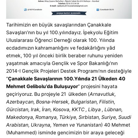
Tarihimizin en büyük savaşlarından Çanakkale
Savaşları’nın bu yıl 100.yılındayız. İpekyolu Eğitim
Uluslararası Öğrenci Derneği olarak 100. Yılında
ecdadımızın kahramanlığını ve fedakârlığını yâd
etmek, 100 yıl önceki birlik beraber ruhunu yeniden
yaşatmak amacıyla Gençlik ve Spor Bakanlığı’nın
2014-I Gençlik Projeleri Destek Programı’nın desteğiyle
“
Çanakkale Savaşlarının 100.Yılında 21 Ülkeden 40
Mehmet Gelibolu’da Buluşuyor
” projesini hayata
geçiriyoruz. Bu projeyle 21 ülkeden (
Arnavutluk,
Azerbaycan, Bosna-Hersek, Bulgaristan, Filistin,
Gürcistan, Irak, İran, Kosova, KKTC , Libya , Lübnan,
Makedonya, Romanya, Türkiye, Sırbistan, Suriye, Suudi
Arabistan, Ukrayna, Yemen ve Yunanistan
) 40 Mehmet
(Muhammed) isminde gencimizin bir araya geleceği