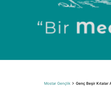
Genç Beşir Kıtalar Aşıyor!
Mostar Gençlik
Genç Beşir Kıtalar 