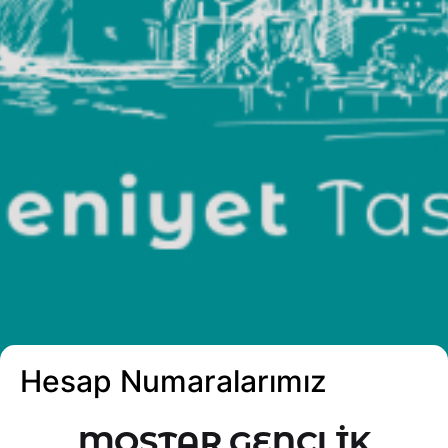
Hesap Numaralarımız
Hesap Numaralarımız
MOSTAR GENÇLİK