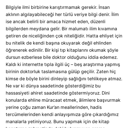
Bilgiyle ilmi birbirine karıştırmamak gerekir. İnsan
aklının algılayabileceği her türlü veriye bilgi denir. İlim
ise ancak belirli bir amaca hizmet eden, düzenli
bilgilerden meydana gelir. Bir malumatı ilim kıvamına
getiren de niceliğinden çok niteliğidir. Hatta ehliyet için
bu nitelik de kendi başına okuyarak değil ehlinden
öğrenerek edinilir. Bir kişi tıp kitaplarını okumak şöyle
dursun ezberlese bile doktor olduğunu iddia edemez.
Kaldı ki internette tıpla ilgili üç – beş araştırma yapmış
birinin doktorluk taslamasına gülüp geçilir. Zaten hiç
kimse de böyle birini dinleyip sağlığını tehlikeye atmaz.
Ne var ki dünya saadetinde gösterdiğimiz bu
hassasiyeti ahiret saadetinde göstermiyoruz. Dini
konularda ehline müracaat etmek, âlimlere başvurmak
yerine çoğu zaman Kur’an meallerinden, hadis
tercümelerinden kendi anlayışımıza göre çıkardığımız
manalarla yetiniyoruz. Bunu yapmak için de kitap