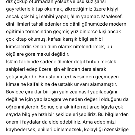
diz çöküp oturmadan yolsuz ve usulsüz şahsi
gayretlerle kitap okumak, zikrettiğimiz üzere kişiyi
ancak çok bilgi sahibi yapar, âlim yapmaz. Maalesef,
dini ilimleri tahsil edenler de dâhil günümüzde modern
eğitimin tornasından geçmiş yüz binlerce kişi ancak
çok kitap okumuş, kafası karışık bilgi sahibi
kimselerdir. Onları âlim olarak nitelendirmek, bu
ölçülere göre makul değildir.
İslâm tarihinde sadece âlimler değil bütün meslek
sahipleri edep üzere işin ehlinden ders alarak
yetişmişlerdir. Bir ustanın terbiyesinden geçmeyen
kimse ne kalfalık ne de ustalık unvanı alamamıştır.
Böylece çıraklar bir işin yalnızca nasıl yapılacağını
değil ne için yapılacağını ve neden değerli olduğunu da
öğrenmişlerdir. Sonuç olarak internet aracılığıyla çok
sayıda bilgiye hızlı bir şekilde erişebiliriz. Bu bilgilerden
önemli faydalar da elde edebiliriz. Ama edebimizi
kaybedersek, ehilleri dinlemezsek, kolaylığı özensizliğe