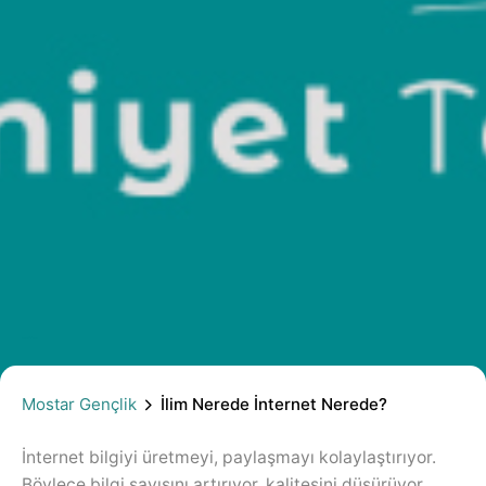
İlim Nerede İnternet Nerede?
Mostar Gençlik
İlim Nerede İnternet Nerede?
İnternet bilgiyi üretmeyi, paylaşmayı kolaylaştırıyor.
Böylece bilgi sayısını artırıyor, kalitesini düşürüyor.