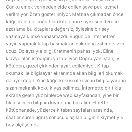
Çünkü emek vermeden elde edilen şeye pek kıymet
verilmiyor, özen gösterilmiyor. Matbaa çıkmadan önce
kâğıt kalemle çoğaltılan kitapların sayısı son derece
azdı ama bu kitaplara değersiz, öylesine bir şey
yazmaya kimse yanaşmazdı. Bugün de internetten
yayın yapmak kitap basmaktan çok daha zahmetsiz ve
ucuz. Dolayısıyla bilgi üretmenin pahası yok. Eline
klavye alan istediğini yazabiliyor. Doğru yanlıştan, iyi
kötüden, güzel çirkinden ayırt edilemiyor. Kitap
okumak ile bilgisayar ekranında akan bilgileri okumak
da aynı değil. Yine kâğıt kokusu ile ısınan bilgisayardan
sızan mekanik koku kıyas edilmez. İnternette bir tıkla
ekrana gelen yüz binlerce web sayfasından, yine bir
tıkla seçilen bilginin kıymetine bakalım. Elbette
kütüphanede, yüzlerce kitabın sayfaları arasında,
saatler süren uğraş sonucu ulaşılan bilginin kıymetiyle
boy ölçüşemez.