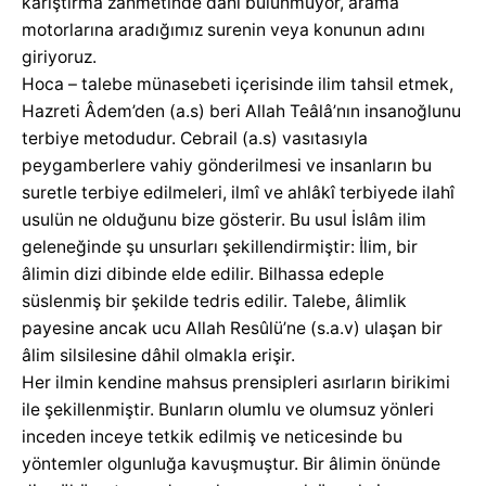
karıştırma zahmetinde dahi bulunmuyor, arama
motorlarına aradığımız surenin veya konunun adını
giriyoruz.
Hoca – talebe münasebeti içerisinde ilim tahsil etmek,
Hazreti Âdem’den (a.s) beri Allah Teâlâ’nın insanoğlunu
terbiye metodudur. Cebrail (a.s) vasıtasıyla
peygamberlere vahiy gönderilmesi ve insanların bu
suretle terbiye edilmeleri, ilmî ve ahlâkî terbiyede ilahî
usulün ne olduğunu bize gösterir. Bu usul İslâm ilim
geleneğinde şu unsurları şekillendirmiştir: İlim, bir
âlimin dizi dibinde elde edilir. Bilhassa edeple
süslenmiş bir şekilde tedris edilir. Talebe, âlimlik
payesine ancak ucu Allah Resûlü’ne (s.a.v) ulaşan bir
âlim silsilesine dâhil olmakla erişir.
Her ilmin kendine mahsus prensipleri asırların birikimi
ile şekillenmiştir. Bunların olumlu ve olumsuz yönleri
inceden inceye tetkik edilmiş ve neticesinde bu
yöntemler olgunluğa kavuşmuştur. Bir âlimin önünde