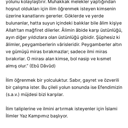
yolunu kolaylaştırır. Muhakkak melekler yaptığından
hoşnut oldukları için ilim öğrenmek isteyen kimsenin
üzerine kanatlarını gererler. Göklerde ve yerde
bulunanlar, hatta suyun içindeki balıklar bile âlim kişiye
Allah’tan mağfiret dilerler. Âlimin âbide karşı üstünlüğü,
ayın diğer yıldızlara olan üstünlüğü gibidir. Şüphesiz ki
âlimler, peygamberlerin vârisleridir. Peygamberler altın
ve gümüşü miras bırakmazlar; sadece ilmi miras
bırakırlar. O mirası alan kimse, bol nasip ve kısmet
almış olur.” (Ebû Dâvûd)
İlim öğrenmek bir yolculuktur. Sabır, gayret ve özverili
bir çalışma ister. Bu çileli yolun sonunda ise Efendimizin
(s.a.v.) müjdesi bizi karşılar.
İlim taliplerine ve ilmini artırmak isteyenler için İslami
İlimler Yaz Kampımız başlıyor.