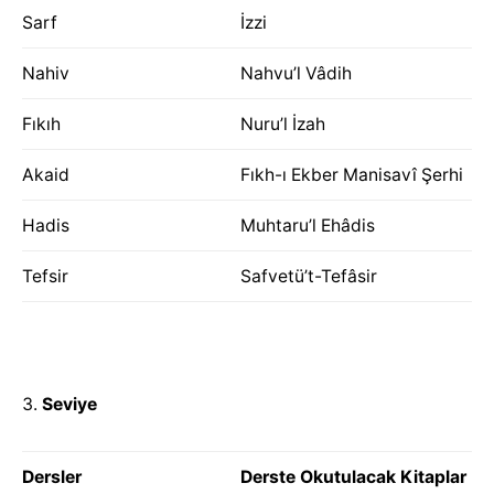
Sarf
İzzi
Nahiv
Nahvu’l Vâdih
Fıkıh
Nuru’l İzah
Akaid
Fıkh-ı Ekber Manisavî Şerhi
Hadis
Muhtaru’l Ehâdis
Tefsir
Safvetü’t-Tefâsir
Seviye
Dersler
Derste Okutulacak Kitaplar