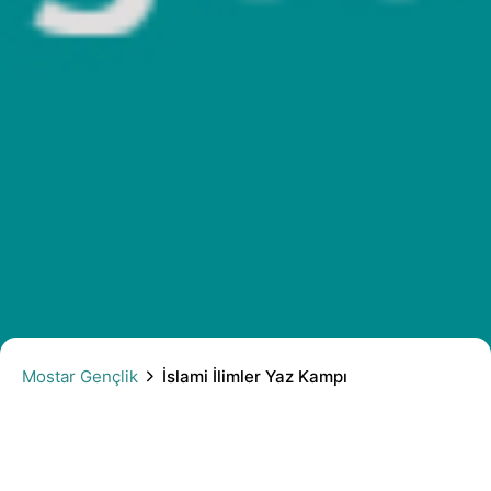
İslami İlimler Yaz Kampı
Mostar Gençlik
İslami İlimler Yaz Kampı