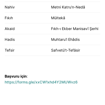
Nahiv
Metni Katru’n-Nedâ
Fıkıh
Mültekâ
Akaid
Fıkh-ı Ekber Manisavî Şerhi
Hadis
Muhtaru’l Ehâdis
Tefsir
Safvetü’t-Tefâsir
Başvuru için
:
https://forms.gle/xxCW1xhd4Y2MUWvz6