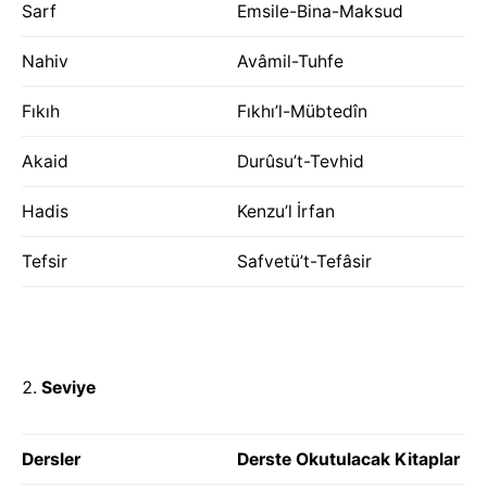
Sarf
Emsile-Bina-Maksud
Nahiv
Avâmil-Tuhfe
Fıkıh
Fıkhı’l-Mübtedîn
Akaid
Durûsu’t-Tevhid
Hadis
Kenzu’l İrfan
Tefsir
Safvetü’t-Tefâsir
Seviye
Dersler
Derste Okutulacak Kitaplar