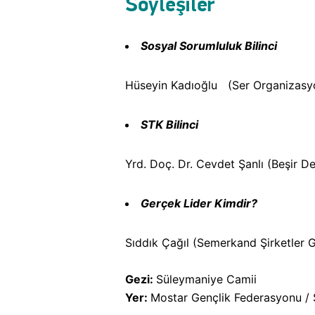
Söyleşiler
Sosyal Sorumluluk Bilinci
Hüseyin Kadıoğlu (Ser Organizasyo
STK Bilinci
Yrd. Doç. Dr. Cevdet Şanlı (Beşir D
Gerçek Lider Kimdir?
Sıddık Çağıl (Semerkand Şirketler
Gezi:
Süleymaniye Camii
Yer:
Mostar Gençlik Federasyonu /