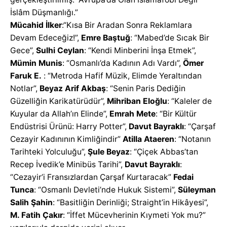
İslâm Düşmanlığı.”
Mücahid İlker
:“Kısa Bir Aradan Sonra Reklamlara
Devam Edeceğiz!”,
Emre Baştuğ
: “Mabed’de Sıcak Bir
Gece”,
Sulhi Ceylan
: “Kendi Minberini İnşa Etmek”,
Mümin Munis
: “Osmanlı’da Kadının Adı Vardı”,
Ömer
Faruk E.
: “Metroda Hafif Müzik, Elimde Yeraltından
Notlar”,
Beyaz Arif Akbaş
: “Senin Paris Dediğin
Güzelliğin Karikatürüdür”,
Mihriban Eloğlu
: “Kaleler de
Kuyular da Allah’ın Elinde”,
Emrah Mete
: “Bir Kültür
Endüstrisi Ürünü: Harry Potter”,
Davut Bayraklı
: “Çarşaf
Cezayir Kadınının Kimliğindir”
Atilla Ataeren
: “Notanın
Tarihteki Yolculuğu”,
Şule Beyaz
: “Çiçek Abbas’tan
Recep İvedik’e Minibüs Tarihi”,
Davut Bayraklı
:
“Cezayir’i Fransızlardan Çarşaf Kurtaracak”
Fedai
Tunca
: “Osmanlı Devleti’nde Hukuk Sistemi”,
Süleyman
Salih Şahin
: “Basitliğin Derinliği; Straight’in Hikâyesi”,
M. Fatih Çakır
: “İffet Mücevherinin Kıymeti Yok mu?”