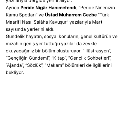
yazılarıyla dergide yerini alıyor.
Ayrıca
Peride Nigâr Hanımefendi
, “Peride Ninenizin
Kamu Spotları” ve
Üstad Muharrem Cezbe
“Türk
Maarifi Nasıl Salâha Kavuşur” yazılarıyla Mart
sayısında yerlerini aldı.
Gündelik hayatın, sosyal konuların, genel kültürün ve
mizahın geniş yer tuttuğu yazılar da zevkle
okuyacağınız bir bölüm oluşturuyor. “İllüstrasyon”,
“Gençliğin Gündemi”, “Kitap”, “Gençlik Sohbetleri”,
“Ajanda”, “Sözlük”, “Makam” bölümleri de ilgililerini
bekliyor.