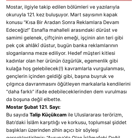
Mostar, ilgiyle takip edilen bölümleri ve yazılarıyla
okuruyla 121. kez buluşuyor. Mart sayısının kapak
konusu “Kısa Bir Aradan Sonra Reklamlara Devam
Edeceğiz!” Esnafla mahalleli arasındaki dürüst ve
samimi gelenek, çiftçinin emeği, işçinin alın teri gibi
pek çok ahlâkî düstur, bugün banka reklamlarının
sloganlarına meze ediliyor. Hedef müşteri kitlesi
kadınlar olan her ürünün özgürlük, egemenlik gibi
kulağa hoş gelebilecek(!) kavramlarla vurgulanması,
gençlerin içinden geldiği gibi, başına buyruk ve
çılgınca davranmasını öğütleyen markalarla kendilerini
“daha farklı” ifade edebileceklerinden dem vurulması
da boşuna değil elbette.
Mostar Şubat 121. Sayı:
Bu sayıda
Talip Küçükcam
ile Uluslararası terörizm,
Batı’daki İslâm karşıtlığı ve korkusu, toplumsal şiddet
başlıkları üzerinden zihin açıcı bir söyleşi
gerçekleştirilmiş: “Avrupa’da Olan İslâmafobi Değil