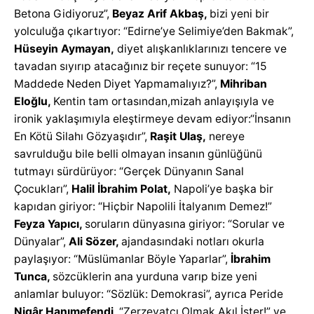
Betona Gidiyoruz”,
Beyaz Arif Akbaş,
bizi yeni bir
yolculuğa çıkartıyor: “Edirne’ye Selimiye’den Bakmak”,
Hüseyin Aymayan,
diyet alışkanlıklarınızı tencere ve
tavadan sıyırıp atacağınız bir reçete sunuyor: “15
Maddede Neden Diyet Yapmamalıyız?”,
Mihriban
Eloğlu,
Kentin tam ortasından,mizah anlayışıyla ve
ironik yaklaşımıyla eleştirmeye devam ediyor:“İnsanın
En Kötü Silahı Gözyaşıdır”,
Raşit Ulaş,
nereye
savrulduğu bile belli olmayan insanın günlüğünü
tutmayı sürdürüyor: “Gerçek Dünyanın Sanal
Çocukları”,
Halil İbrahim Polat,
Napoli’ye başka bir
kapıdan giriyor: “Hiçbir Napolili İtalyanım Demez!”
Feyza Yapıcı,
soruların dünyasına giriyor: “Sorular ve
Dünyalar”,
Ali Sözer,
ajandasındaki notları okurla
paylaşıyor: “Müslümanlar Böyle Yaparlar”,
İbrahim
Tunca,
sözcüklerin ana yurduna varıp bize yeni
anlamlar buluyor: “Sözlük: Demokrasi”, ayrıca Peride
Nigâr Hanımefendi,
“Zerzevatçı Olmak Akıl İster!” ve