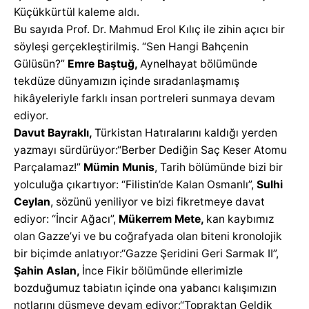
Küçükkürtül kaleme aldı.
Bu sayıda Prof. Dr. Mahmud Erol Kılıç ile zihin açıcı bir
söyleşi gerçekleştirilmiş. “Sen Hangi Bahçenin
Gülüsün?”
Emre Baştuğ,
Aynelhayat bölümünde
tekdüze dünyamızın içinde sıradanlaşmamış
hikâyeleriyle farklı insan portreleri sunmaya devam
ediyor.
Davut Bayraklı,
Türkistan Hatıralarını kaldığı yerden
yazmayı sürdürüyor:“Berber Dediğin Saç Keser Atomu
Parçalamaz!”
Mümin Munis
, Tarih bölümünde bizi bir
yolculuğa çıkartıyor: “Filistin’de Kalan Osmanlı”,
Sulhi
Ceylan
, sözünü yeniliyor ve bizi fikretmeye davat
ediyor: “İncir Ağacı”,
Mükerrem Mete,
kan kaybımız
olan Gazze’yi ve bu coğrafyada olan biteni kronolojik
bir biçimde anlatıyor:“Gazze Şeridini Geri Sarmak II”,
Şahin Aslan,
İnce Fikir bölümünde ellerimizle
bozduğumuz tabiatın içinde ona yabancı kalışımızın
notlarını düşmeye devam ediyor:“Topraktan Geldik