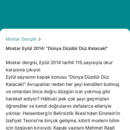
Mostar Eylül 2014: “Dünya Düzdür Düz Kalacak!”
Mostar Gençlik
Mostar Eylül 2014: “Dünya Düzdür Düz Kalacak!”
Mostar dergisi, Eylül 2014 tarihli 115.sayısıyla okur
karşısına çıkıyor.
Eylül sayısının kapak konusu “Dünya Düzdür Düz
Kalacak!” Avrupalılar neden her şeyi kendileri bulmuş
ve onlardan önce doğru düzgün icat yokmuş gibi
hareket ediyor? Hâlbuki pek çok şeyi geçmişten
öğrendiler ve kendi doğrularını defalarca elleriyle
yıktılar. Heisenberg’in Belirsizlik İlkesi’nden Einstein’in
İzafiyet Teorisi’ne birçok gelişme, kibirli modern bilim
için özgüven kırıcıydı. Kapak yazısını Mehmet Raşit