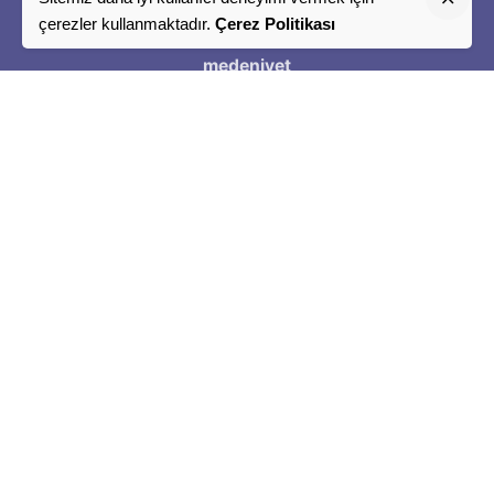
"
çerezler kullanmaktadır.
Çerez Politikası
Bir
medeniyet
Tasavvuru
"