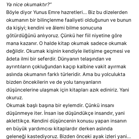
Ya nice okumaktır?”
Böyle diyor Yunus Emre hazretleri… Biz bu dizelerden
okumanın bir bilinçlenme faaliyeti olduğunun ve bunun
da kişiyi; kendini ve âlemi bilme sonucuna
götürdüğünü anlıyoruz. Çünkü her fiil niyetine göre
mana kazanır. O halde kitap okumak sadece okumak
değildir. Okumak kişinin kendiyle iletişime geçmesi ve
âdeta ilmi bir seferdir. Dünyanın telaşından ve
ayrıntıların çokluğundan kaçıp kalbine vakit ayırmak
aslında okumanın farklı türleridir. Ama bu yolculukta
bizden öncekilerin ve de yolu tanıyanların
düşüncelerine ulaşmak için kitapları azık ediniriz. Yani
okuruz.
Okumak başlı başına bir eylemdir. Çünkü insanı
düşünmeye iter. İnsan ise düşündükçe insandır, yani
aklettikçe. Kendini düşüncenin konusu yapan insanın
en büyük yardımcısı kitaplardır derken aslında
geleneği kastediyoruz. Bizden önceki ayak izleri yani…