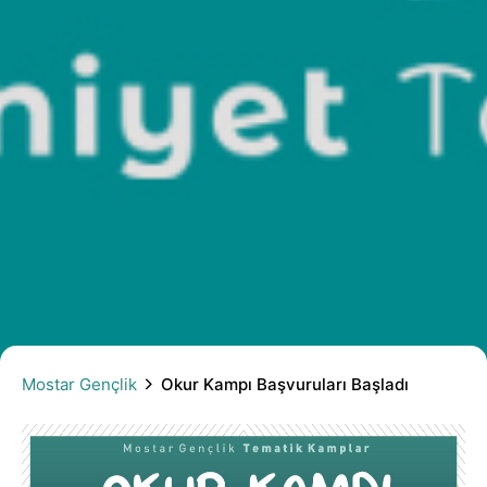
Okur Kampı Başvuruları Başladı
Mostar Gençlik
Okur Kampı Başvuruları Başladı