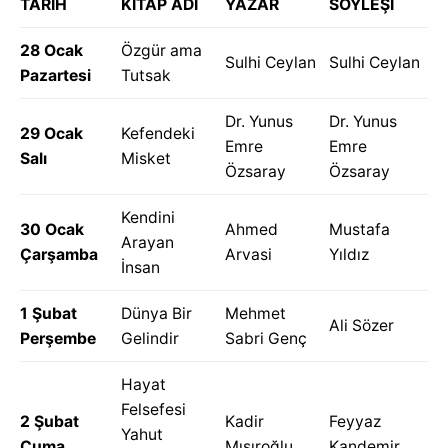
TARİH
KİTAP ADI
YAZAR
SÖYLEŞİ
28 Ocak
Özgür ama
Sulhi Ceylan
Sulhi Ceylan
Pazartesi
Tutsak
Dr. Yunus
Dr. Yunus
29 Ocak
Kefendeki
Emre
Emre
Salı
Misket
Özsaray
Özsaray
Kendini
30 Ocak
Ahmed
Mustafa
Arayan
Çarşamba
Arvasi
Yıldız
İnsan
1 Şubat
Dünya Bir
Mehmet
Ali Sözer
Perşembe
Gelindir
Sabri Genç
Hayat
Felsefesi
2 Şubat
Kadir
Feyyaz
Yahut
Cuma
Mısıroğlu
Kandemir