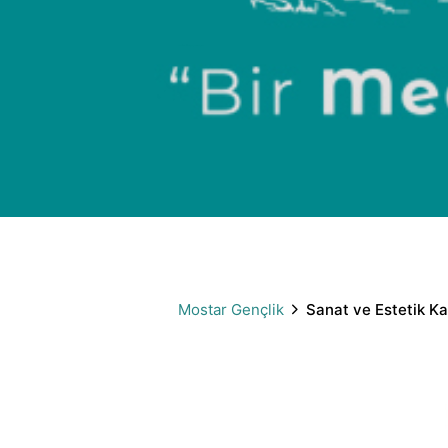
Sanat ve Estetik Kampı Başvuruları Başladı
Mostar Gençlik
Sanat ve Estetik Ka