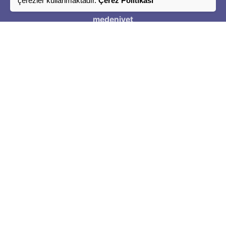
çerezler kullanmaktadır.
Çerez Politikası
Bir
medeniyet
Tasavvuru
"