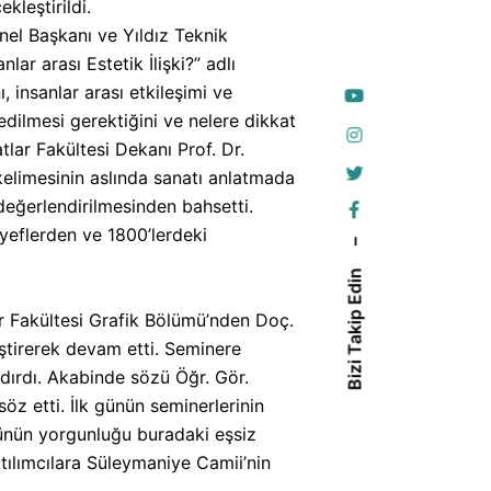
leştirildi.
el Başkanı ve Yıldız Teknik
r arası Estetik İlişki?” adlı
 insanlar arası etkileşimi ve
edilmesi gerektiğini ve nelere dikkat
lar Fakültesi Dekanı Prof. Dr.
elimesinin aslında sanatı anlatmada
eğerlendirilmesinden bahsetti.
yeflerden ve 1800’lerdeki
–
Bizi Takip Edin
 Fakültesi Grafik Bölümü’nden Doç.
eştirerek devam etti. Seminere
ndırdı. Akabinde sözü Öğr. Gör.
söz etti. İlk günün seminerlerinin
ünün yorgunluğu buradaki eşsiz
atılımcılara Süleymaniye Camii’nin