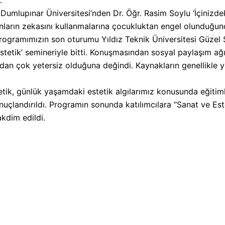
 Dumlupınar Üniversitesi’nden Dr. Öğr. Rasim Soylu ‘İçinizde
anların zekasını kullanmalarına çocukluktan engel olunduğ
ogramımızın son oturumu Yıldız Teknik Üniversitesi Güzel S
Estetik’ semineriyle bitti. Konuşmasından sosyal paylaşım a
ıdan çok yetersiz olduğuna değindi. Kaynakların genellikle 
ik, günlük yaşamdaki estetik algılarımız konusunda eğitimler
çlandırıldı. Programın sonunda katılımcılara “Sanat ve Est
akdim edildi.