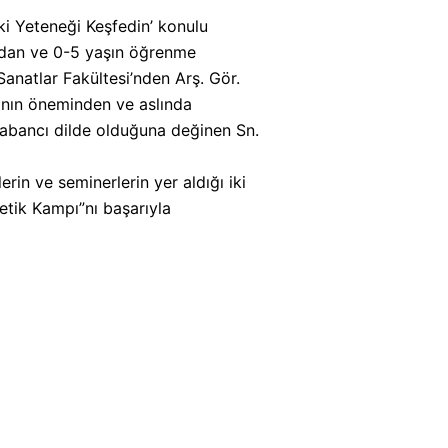
ki Yeteneği Keşfedin’ konulu
undan ve 0-5 yaşın öğrenme
anatlar Fakültesi’nden Arş. Gör.
ğının öneminden ve aslında
yabancı dilde olduğuna değinen Sn.
in ve seminerlerin yer aldığı iki
etik Kampı”nı başarıyla