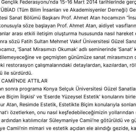
ençlik Federasyonu’nda 15-16 Mart 2014 tarihlerinde gerçek
BİAD (Tüm Bilim İnsanları ve Akademisyenler Derneği) Gen
esi Sanat Bölümü Başkanı Prof. Ahmet Atan hocamızın “İnsanla
konusuyla söze başlayan Prof. Ahmet Atan, aidiyet vasıflarını,
lar arası etkili iletişim oluşturma hususunda nasıl hareket 
onra sözü Fatih Sultan Mehmet Vakıf Üniversitesi Güzel Sanat
amız, ‘Sanat Mirasımızı Okumak’ adlı seminerinde ‘Sanat’ k
f edilemeyeceğine ve geçmişten günümüze sanat mirasımızın d
 restorasyon çalışmalarındaki detaylardan, kazılardan, röl
 ile sürdürdü.
CAMİİ’NDE ATTILAR
n sonra programa Konya Selçuk Üniversitesi Güzel Sanatlar
 Biçim İlişkisi’ ve ‘Eserde Yüzeysel Estetik’ konularını birl
ur Atan, Resimde Estetik, Estetikte Biçim konularıyla sonla
nat’ı özetlerken, onu nasıl keşfedebileceğimizin yollarından 
ardından katılımcılar Süleymaniye Camii’ne götürüldü ve g
e Camii’nin mimari ve estetik açıdan ele alındığı gezide, k
.