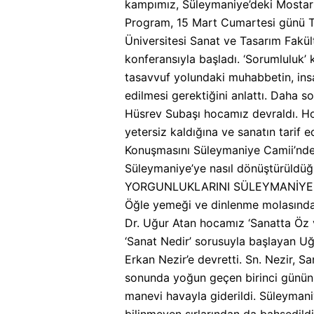
kampımız, Süleymaniye’deki Mostar G
Program, 15 Mart Cumartesi günü TÜ
Üniversitesi Sanat ve Tasarım Fakült
konferansıyla başladı. ‘Sorumluluk’ 
tasavvuf yolundaki muhabbetin, insan
edilmesi gerektiğini anlattı. Daha s
Hüsrev Subaşı hocamız devraldı. Hoc
yetersiz kaldığına ve sanatın tari
Konuşmasını Süleymaniye Camii’ndeki
Süleymaniye’ye nasıl dönüştürüldüğü
YORGUNLUKLARINI SÜLEYMANİYE 
Öğle yemeği ve dinlenme molasında
Dr. Uğur Atan hocamız ‘Sanatta Öz ve
‘Sanat Nedir’ sorusuyla başlayan Uğ
Erkan Nezir’e devretti. Sn. Nezir, Sa
sonunda yoğun geçen birinci günün 
manevi havayla giderildi. Süleymaniy
bilinmeyen sırlarından da bahsedildi