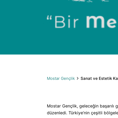
Sanat ve Estetik Kampı
Mostar Gençlik
Sanat ve Estetik K
Mostar Gençlik, geleceğin başarılı g
düzenledi. Türkiye’nin çeşitli bölgel