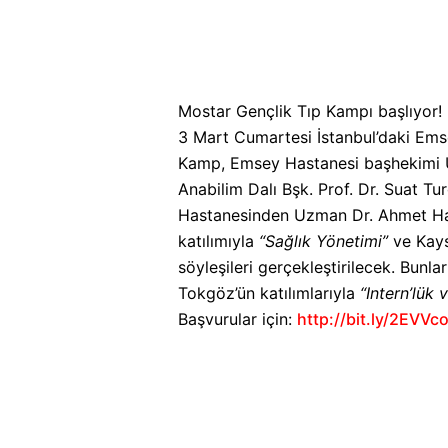
Mostar Gençlik Tıp Kampı başlıyor!
3 Mart Cumartesi İstanbul’daki Ems
Kamp, Emsey Hastanesi başhekimi Uz
Anabilim Dalı Bşk. Prof. Dr. Suat Tu
Hastanesinden Uzman Dr. Ahmet Ham
katılımıyla
“Sağlık Yönetimi”
ve Kays
söyleşileri gerçekleştirilecek. Bunl
Tokgöz’ün katılımlarıyla
“Intern’lük 
Başvurular için:
http://bit.ly/2EVVc