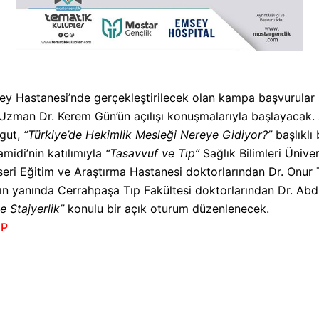
ey Hastanesi’nde gerçekleştirilecek olan kampa başvurular 
man Dr. Kerem Gün’ün açılışı konuşmalarıyla başlayacak. A
rgut,
“Türkiye’de Hekimlik Mesleği Nereye Gidiyor?”
başlıklı
idi’nin katılımıyla
“Tasavvuf ve Tıp”
Sağlık Bilimleri Ünive
eri Eğitim ve Araştırma Hastanesi doktorlarından Dr. Onur T
arın yanında Cerrahpaşa Tıp Fakültesi doktorlarından Dr. Abd
ve Stajyerlik”
konulu bir açık oturum düzenlenecek.
oP