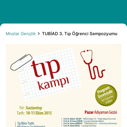
TUBİAD 3. Tıp Öğrenci Sempozyumu
Mostar Gençlik
TUBİAD 3. Tıp Öğrenci Sempozyumu