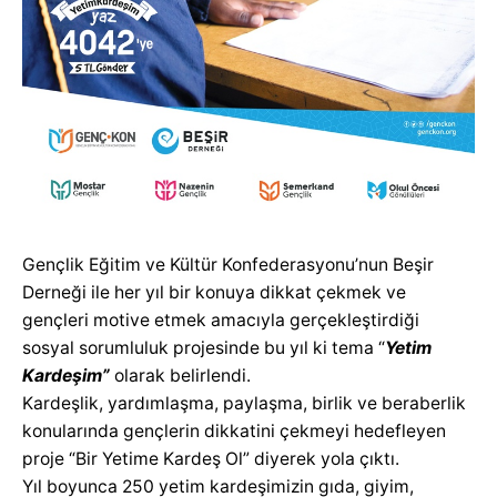
Gençlik Eğitim ve Kültür Konfederasyonu’nun Beşir
Derneği ile her yıl bir konuya dikkat çekmek ve
gençleri motive etmek amacıyla gerçekleştirdiği
sosyal sorumluluk projesinde bu yıl ki tema “
Yetim
Kardeşim”
olarak belirlendi.
Kardeşlik, yardımlaşma, paylaşma, birlik ve beraberlik
konularında gençlerin dikkatini çekmeyi hedefleyen
proje “Bir Yetime Kardeş Ol” diyerek yola çıktı.
Yıl boyunca 250 yetim kardeşimizin gıda, giyim,