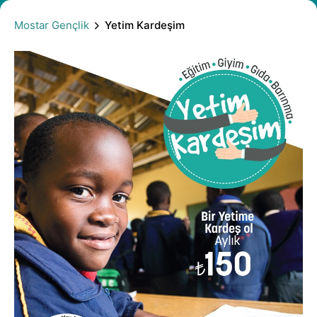
Mostar Gençlik
Yetim Kardeşim