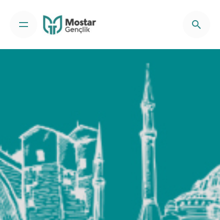
Skip
to
content